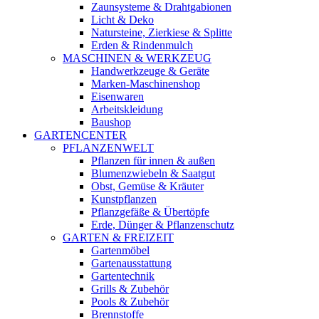
Zaunsysteme & Drahtgabionen
Licht & Deko
Natursteine, Zierkiese & Splitte
Erden & Rindenmulch
MASCHINEN & WERKZEUG
Handwerkzeuge & Geräte
Marken-Maschinenshop
Eisenwaren
Arbeitskleidung
Baushop
GARTENCENTER
PFLANZENWELT
Pflanzen für innen & außen
Blumenzwiebeln & Saatgut
Obst, Gemüse & Kräuter
Kunstpflanzen
Pflanzgefäße & Übertöpfe
Erde, Dünger & Pflanzenschutz
GARTEN & FREIZEIT
Gartenmöbel
Gartenausstattung
Gartentechnik
Grills & Zubehör
Pools & Zubehör
Brennstoffe