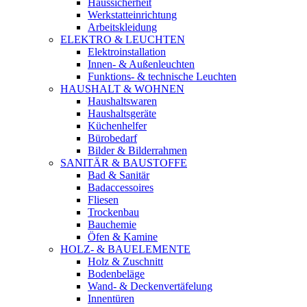
Haussicherheit
Werkstatteinrichtung
Arbeitskleidung
ELEKTRO & LEUCHTEN
Elektroinstallation
Innen- & Außenleuchten
Funktions- & technische Leuchten
HAUSHALT & WOHNEN
Haushaltswaren
Haushaltsgeräte
Küchenhelfer
Bürobedarf
Bilder & Bilderrahmen
SANITÄR & BAUSTOFFE
Bad & Sanitär
Badaccessoires
Fliesen
Trockenbau
Bauchemie
Öfen & Kamine
HOLZ- & BAUELEMENTE
Holz & Zuschnitt
Bodenbeläge
Wand- & Deckenvertäfelung
Innentüren