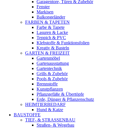
Garagentore, Türen & Zubehör
Fenster
Markisen
Balkongeländer
FARBEN & TAPETEN
Farbe & Tapete
Lasuren & Lacke
Teppich & PVC
Klebstoffe & Funktionsfolien
Kreativ & Basteln
GARTEN & FREIZEIT
Gartenmöbel
Gartenausstattung
Gartentechnik
Grills & Zubehör
Pools & Zubehör
Brennstoffe
Kunstpflanzen
Pflanzgefäße & Übertöpfe
Erde, Dünger & Pflanzenschutz
HEIMTIERBEDARF
Hund & Katze
BAUSTOFFE
TIEF- & STRASSENBAU
Straßen- & Wegebau