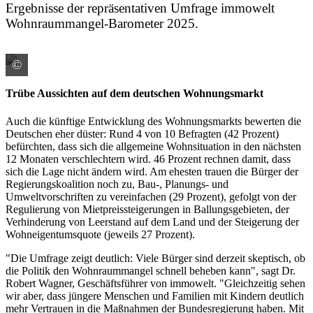
Ergebnisse der repräsentativen Umfrage immowelt
Wohnraummangel-Barometer 2025.
©
Colourbox/ID:#68902208
Trübe Aussichten auf dem deutschen Wohnungsmarkt
Auch die künftige Entwicklung des Wohnungsmarkts bewerten die
Deutschen eher düster: Rund 4 von 10 Befragten (42 Prozent)
befürchten, dass sich die allgemeine Wohnsituation in den nächsten
12 Monaten verschlechtern wird. 46 Prozent rechnen damit, dass
sich die Lage nicht ändern wird. Am ehesten trauen die Bürger der
Regierungskoalition noch zu, Bau-, Planungs- und
Umweltvorschriften zu vereinfachen (29 Prozent), gefolgt von der
Regulierung von Mietpreissteigerungen in Ballungsgebieten, der
Verhinderung von Leerstand auf dem Land und der Steigerung der
Wohneigentumsquote (jeweils 27 Prozent).
"Die Umfrage zeigt deutlich: Viele Bürger sind derzeit skeptisch, ob
die Politik den Wohnraummangel schnell beheben kann", sagt Dr.
Robert Wagner, Geschäftsführer von immowelt. "Gleichzeitig sehen
wir aber, dass jüngere Menschen und Familien mit Kindern deutlich
mehr Vertrauen in die Maßnahmen der Bundesregierung haben. Mit