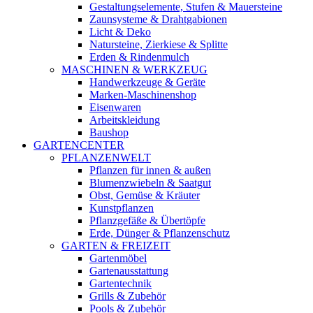
Gestaltungselemente, Stufen & Mauersteine
Zaunsysteme & Drahtgabionen
Licht & Deko
Natursteine, Zierkiese & Splitte
Erden & Rindenmulch
MASCHINEN & WERKZEUG
Handwerkzeuge & Geräte
Marken-Maschinenshop
Eisenwaren
Arbeitskleidung
Baushop
GARTENCENTER
PFLANZENWELT
Pflanzen für innen & außen
Blumenzwiebeln & Saatgut
Obst, Gemüse & Kräuter
Kunstpflanzen
Pflanzgefäße & Übertöpfe
Erde, Dünger & Pflanzenschutz
GARTEN & FREIZEIT
Gartenmöbel
Gartenausstattung
Gartentechnik
Grills & Zubehör
Pools & Zubehör