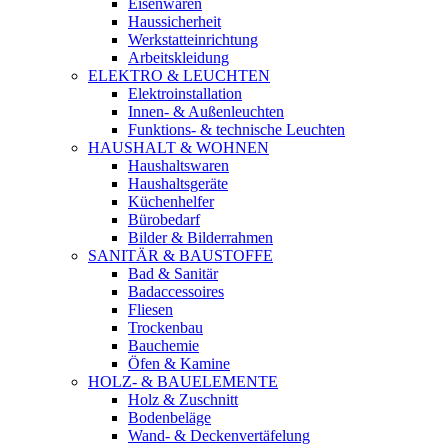
Eisenwaren
Haussicherheit
Werkstatteinrichtung
Arbeitskleidung
ELEKTRO & LEUCHTEN
Elektroinstallation
Innen- & Außenleuchten
Funktions- & technische Leuchten
HAUSHALT & WOHNEN
Haushaltswaren
Haushaltsgeräte
Küchenhelfer
Bürobedarf
Bilder & Bilderrahmen
SANITÄR & BAUSTOFFE
Bad & Sanitär
Badaccessoires
Fliesen
Trockenbau
Bauchemie
Öfen & Kamine
HOLZ- & BAUELEMENTE
Holz & Zuschnitt
Bodenbeläge
Wand- & Deckenvertäfelung