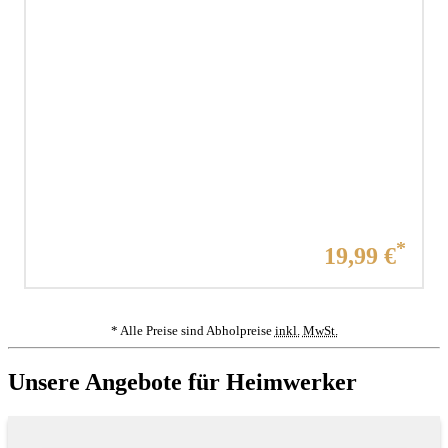
V
Aktueller Preis:
*
19,99 €
G
* Alle Preise sind Abholpreise
inkl.
MwSt.
Unsere Angebote für Heimwerker