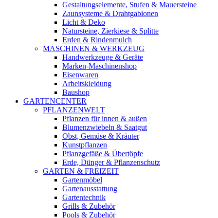
Gestaltungselemente, Stufen & Mauersteine
Zaunsysteme & Drahtgabionen
Licht & Deko
Natursteine, Zierkiese & Splitte
Erden & Rindenmulch
MASCHINEN & WERKZEUG
Handwerkzeuge & Geräte
Marken-Maschinenshop
Eisenwaren
Arbeitskleidung
Baushop
GARTENCENTER
PFLANZENWELT
Pflanzen für innen & außen
Blumenzwiebeln & Saatgut
Obst, Gemüse & Kräuter
Kunstpflanzen
Pflanzgefäße & Übertöpfe
Erde, Dünger & Pflanzenschutz
GARTEN & FREIZEIT
Gartenmöbel
Gartenausstattung
Gartentechnik
Grills & Zubehör
Pools & Zubehör