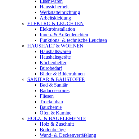
Eisenwaren
Haussicherheit
Werkstatteinrichtung
Arbeitskleidung
ELEKTRO & LEUCHTEN
Elektroinstallation
Innen- & Außenleuchten
Funktions- & technische Leuchten
HAUSHALT & WOHNEN
Haushaltswaren
Haushaltsgeräte
Küchenhelfer
Bürobedarf
Bilder & Bilderrahmen
SANITÄR & BAUSTOFFE
Bad & Sanitär
Badaccessoires
Fliesen
Trockenbau
Bauchemie
Öfen & Kamine
HOLZ- & BAUELEMENTE
Holz & Zuschnitt
Bodenbeläge
Wand- & Deckenvertäfelung