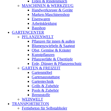
Erden & Rindenmulch
MASCHINEN & WERKZEUG
Handwerkzeuge & Geräte
Marken-Maschinenshop
Eisenwaren
Arbeitskleidung
Baushop
GARTENCENTER
PFLANZENWELT
Pflanzen für innen & außen
Blumenzwiebeln & Saatgut
Obst, Gemüse & Kräuter
Kunstpflanzen
Pflanzgefäße & Übertöpfe
Erde, Dünger & Pflanzenschutz
GARTEN & FREIZEIT
Gartenmöbel
Gartenausstattung
Gartentechnik
Grills & Zubehör
Pools & Zubehör
Brennstoffe
WEINWELT
TRANSPORTBETON
Fertigbeton für Selbstabholer