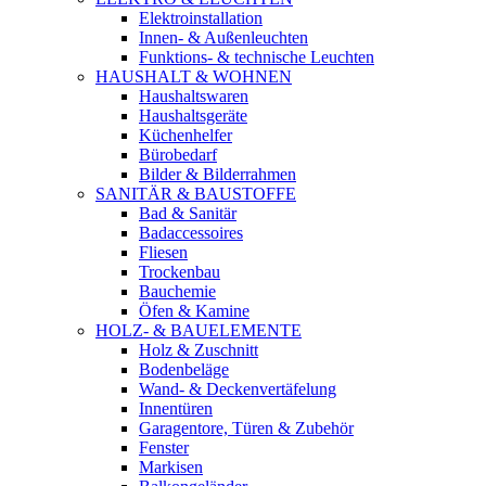
Elektroinstallation
Innen- & Außenleuchten
Funktions- & technische Leuchten
HAUSHALT & WOHNEN
Haushaltswaren
Haushaltsgeräte
Küchenhelfer
Bürobedarf
Bilder & Bilderrahmen
SANITÄR & BAUSTOFFE
Bad & Sanitär
Badaccessoires
Fliesen
Trockenbau
Bauchemie
Öfen & Kamine
HOLZ- & BAUELEMENTE
Holz & Zuschnitt
Bodenbeläge
Wand- & Deckenvertäfelung
Innentüren
Garagentore, Türen & Zubehör
Fenster
Markisen