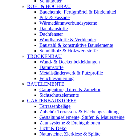
Schüttgüter
ROH- & HOCHBAU
Bauchemie, Fertigmörtel & Bindemittel
Putz & Fassade
Wärmedämmverbundsysteme
Dachbaustoffe
Dachfenster
Wandbaustoffe & Verblender
Baustahl & konstruktive Bauelemente
Schnittholz & Holzwerkstoffe
TROCKENBAU
Wand- & Deckenbekleidungen
Dämmstoffe
Metallständerwerk & Putzprofile
Feuchtesanierung
BAUELEMENTE
Garagentore, Türen & Zubehör
Sichtschutzelemente
GARTENBAUSTOFFE
Terrassenbeläge
Zubehör Terrassen- & Flächengestaltung
Gestaltungselemente, Stufen & Mauersteine
Zaunsysteme & Drahtgabionen
Licht & Deko
Natursteine, Zierkiese & Splitte