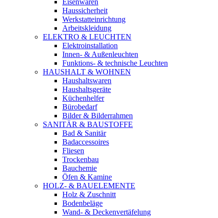
Eisenwaren
Haussicherheit
Werkstatteinrichtung
Arbeitskleidung
ELEKTRO & LEUCHTEN
Elektroinstallation
Innen- & Außenleuchten
Funktions- & technische Leuchten
HAUSHALT & WOHNEN
Haushaltswaren
Haushaltsgeräte
Küchenhelfer
Bürobedarf
Bilder & Bilderrahmen
SANITÄR & BAUSTOFFE
Bad & Sanitär
Badaccessoires
Fliesen
Trockenbau
Bauchemie
Öfen & Kamine
HOLZ- & BAUELEMENTE
Holz & Zuschnitt
Bodenbeläge
Wand- & Deckenvertäfelung