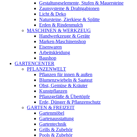
Gestaltungselemente, Stufen & Mauersteine
Zaunsysteme & Drahtgabionen
Licht & Deko
Natursteine, Zierkiese & Splitte
Erden & Rindenmulch
MASCHINEN & WERKZEUG
Handwerkzeuge & Geräte
Marken-Maschinenshop
Eisenwaren
Arbeitskleidung
Baushop
GARTENCENTER
PFLANZENWELT
Pflanzen für innen & außen
Blumenzwiebeln & Saatgut
Obst, Gemüse & Kräuter
Kunstpflanzen
Pflanzgefäße & Übertöpfe
Erde, Dünger & Pflanzenschutz
GARTEN & FREIZEIT
Gartenmöbel
Gartenausstattung
Gartentechnik
Grills & Zubehör
Pools & Zubehör