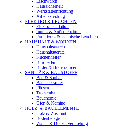
Eisenwaren
Haussicherheit
Werkstatteinrichtung
Arbeitskleidung
ELEKTRO & LEUCHTEN
Elektroinstallation
Innen- & Außenleuchten
Funktions- & technische Leuchten
HAUSHALT & WOHNEN
Haushaltswaren
Haushaltsgeräte
Küchenhelfer
Bürobedarf
Bilder & Bilderrahmen
SANITÄR & BAUSTOFFE
Bad & Sanitär
Badaccessoires
Fliesen
Trockenbau
Bauchemie
Öfen & Kamine
HOLZ- & BAUELEMENTE
Holz & Zuschnitt
Bodenbeläge
Wand- & Deckenvertäfelung