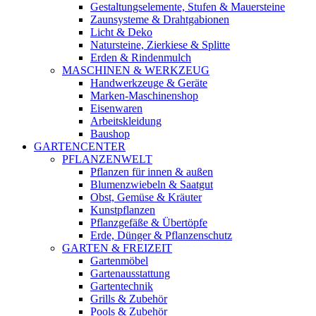
Gestaltungselemente, Stufen & Mauersteine
Zaunsysteme & Drahtgabionen
Licht & Deko
Natursteine, Zierkiese & Splitte
Erden & Rindenmulch
MASCHINEN & WERKZEUG
Handwerkzeuge & Geräte
Marken-Maschinenshop
Eisenwaren
Arbeitskleidung
Baushop
GARTENCENTER
PFLANZENWELT
Pflanzen für innen & außen
Blumenzwiebeln & Saatgut
Obst, Gemüse & Kräuter
Kunstpflanzen
Pflanzgefäße & Übertöpfe
Erde, Dünger & Pflanzenschutz
GARTEN & FREIZEIT
Gartenmöbel
Gartenausstattung
Gartentechnik
Grills & Zubehör
Pools & Zubehör