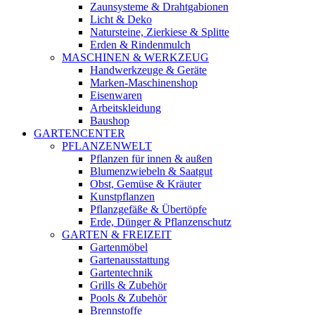
Zaunsysteme & Drahtgabionen
Licht & Deko
Natursteine, Zierkiese & Splitte
Erden & Rindenmulch
MASCHINEN & WERKZEUG
Handwerkzeuge & Geräte
Marken-Maschinenshop
Eisenwaren
Arbeitskleidung
Baushop
GARTENCENTER
PFLANZENWELT
Pflanzen für innen & außen
Blumenzwiebeln & Saatgut
Obst, Gemüse & Kräuter
Kunstpflanzen
Pflanzgefäße & Übertöpfe
Erde, Dünger & Pflanzenschutz
GARTEN & FREIZEIT
Gartenmöbel
Gartenausstattung
Gartentechnik
Grills & Zubehör
Pools & Zubehör
Brennstoffe