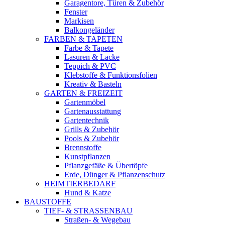
Garagentore, Türen & Zubehör
Fenster
Markisen
Balkongeländer
FARBEN & TAPETEN
Farbe & Tapete
Lasuren & Lacke
Teppich & PVC
Klebstoffe & Funktionsfolien
Kreativ & Basteln
GARTEN & FREIZEIT
Gartenmöbel
Gartenausstattung
Gartentechnik
Grills & Zubehör
Pools & Zubehör
Brennstoffe
Kunstpflanzen
Pflanzgefäße & Übertöpfe
Erde, Dünger & Pflanzenschutz
HEIMTIERBEDARF
Hund & Katze
BAUSTOFFE
TIEF- & STRASSENBAU
Straßen- & Wegebau