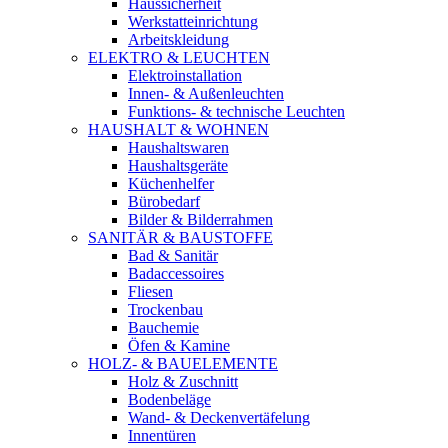
Haussicherheit
Werkstatteinrichtung
Arbeitskleidung
ELEKTRO & LEUCHTEN
Elektroinstallation
Innen- & Außenleuchten
Funktions- & technische Leuchten
HAUSHALT & WOHNEN
Haushaltswaren
Haushaltsgeräte
Küchenhelfer
Bürobedarf
Bilder & Bilderrahmen
SANITÄR & BAUSTOFFE
Bad & Sanitär
Badaccessoires
Fliesen
Trockenbau
Bauchemie
Öfen & Kamine
HOLZ- & BAUELEMENTE
Holz & Zuschnitt
Bodenbeläge
Wand- & Deckenvertäfelung
Innentüren