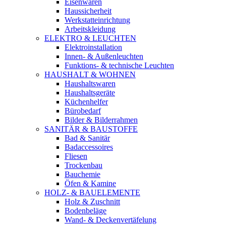
Eisenwaren
Haussicherheit
Werkstatteinrichtung
Arbeitskleidung
ELEKTRO & LEUCHTEN
Elektroinstallation
Innen- & Außenleuchten
Funktions- & technische Leuchten
HAUSHALT & WOHNEN
Haushaltswaren
Haushaltsgeräte
Küchenhelfer
Bürobedarf
Bilder & Bilderrahmen
SANITÄR & BAUSTOFFE
Bad & Sanitär
Badaccessoires
Fliesen
Trockenbau
Bauchemie
Öfen & Kamine
HOLZ- & BAUELEMENTE
Holz & Zuschnitt
Bodenbeläge
Wand- & Deckenvertäfelung