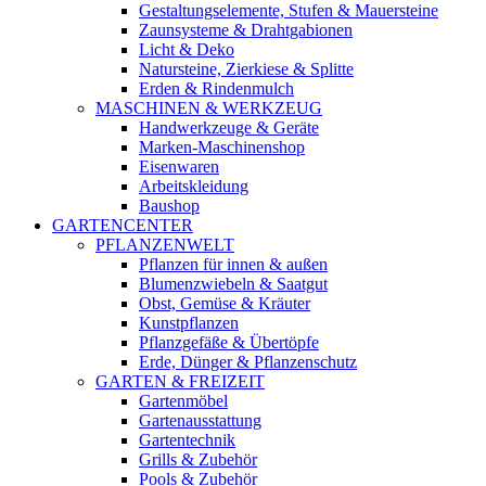
Gestaltungselemente, Stufen & Mauersteine
Zaunsysteme & Drahtgabionen
Licht & Deko
Natursteine, Zierkiese & Splitte
Erden & Rindenmulch
MASCHINEN & WERKZEUG
Handwerkzeuge & Geräte
Marken-Maschinenshop
Eisenwaren
Arbeitskleidung
Baushop
GARTENCENTER
PFLANZENWELT
Pflanzen für innen & außen
Blumenzwiebeln & Saatgut
Obst, Gemüse & Kräuter
Kunstpflanzen
Pflanzgefäße & Übertöpfe
Erde, Dünger & Pflanzenschutz
GARTEN & FREIZEIT
Gartenmöbel
Gartenausstattung
Gartentechnik
Grills & Zubehör
Pools & Zubehör