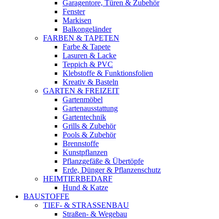
Garagentore, Türen & Zubehör
Fenster
Markisen
Balkongeländer
FARBEN & TAPETEN
Farbe & Tapete
Lasuren & Lacke
Teppich & PVC
Klebstoffe & Funktionsfolien
Kreativ & Basteln
GARTEN & FREIZEIT
Gartenmöbel
Gartenausstattung
Gartentechnik
Grills & Zubehör
Pools & Zubehör
Brennstoffe
Kunstpflanzen
Pflanzgefäße & Übertöpfe
Erde, Dünger & Pflanzenschutz
HEIMTIERBEDARF
Hund & Katze
BAUSTOFFE
TIEF- & STRASSENBAU
Straßen- & Wegebau