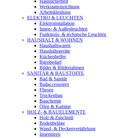
Haussicherheit
Werkstatteinrichtung
Arbeitskleidung
ELEKTRO & LEUCHTEN
Elektroinstallation
Innen- & Außenleuchten
Funktions- & technische Leuchten
HAUSHALT & WOHNEN
Haushaltswaren
Haushaltsgeräte
Küchenhelfer
Bürobedarf
Bilder & Bilderrahmen
SANITÄR & BAUSTOFFE
Bad & Sanitär
Badaccessoires
Fliesen
Trockenbau
Bauchemie
Öfen & Kamine
HOLZ- & BAUELEMENTE
Holz & Zuschnitt
Bodenbeläge
Wand- & Deckenvertäfelung
Innentüren