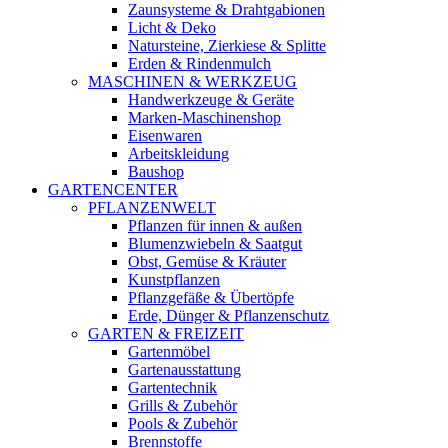
Zaunsysteme & Drahtgabionen
Licht & Deko
Natursteine, Zierkiese & Splitte
Erden & Rindenmulch
MASCHINEN & WERKZEUG
Handwerkzeuge & Geräte
Marken-Maschinenshop
Eisenwaren
Arbeitskleidung
Baushop
GARTENCENTER
PFLANZENWELT
Pflanzen für innen & außen
Blumenzwiebeln & Saatgut
Obst, Gemüse & Kräuter
Kunstpflanzen
Pflanzgefäße & Übertöpfe
Erde, Dünger & Pflanzenschutz
GARTEN & FREIZEIT
Gartenmöbel
Gartenausstattung
Gartentechnik
Grills & Zubehör
Pools & Zubehör
Brennstoffe