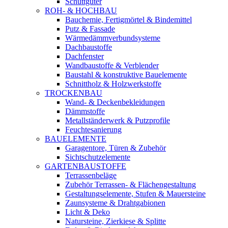
Schüttgüter
ROH- & HOCHBAU
Bauchemie, Fertigmörtel & Bindemittel
Putz & Fassade
Wärmedämmverbundsysteme
Dachbaustoffe
Dachfenster
Wandbaustoffe & Verblender
Baustahl & konstruktive Bauelemente
Schnittholz & Holzwerkstoffe
TROCKENBAU
Wand- & Deckenbekleidungen
Dämmstoffe
Metallständerwerk & Putzprofile
Feuchtesanierung
BAUELEMENTE
Garagentore, Türen & Zubehör
Sichtschutzelemente
GARTENBAUSTOFFE
Terrassenbeläge
Zubehör Terrassen- & Flächengestaltung
Gestaltungselemente, Stufen & Mauersteine
Zaunsysteme & Drahtgabionen
Licht & Deko
Natursteine, Zierkiese & Splitte