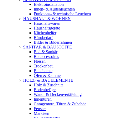
Elektroinstallation
Innen- & Außenleuchten
Funktions- & technische Leuchten
HAUSHALT & WOHNEN
Haushaltswaren
Haushaltsgeräte
Küchenhelfer
Bürobedarf
Bilder & Bilderrahmen
SANITÄR & BAUSTOFFE
Bad & Sanitär
Badaccessoires
Fliesen
Trockenbau
Bauchemie
Öfen & Kamine
HOLZ- & BAUELEMENTE
Holz & Zuschnitt
Bodenbeläge
Wand- & Deckenvertäfelung
Innentüren
Garagentore, Türen & Zubehör
Fenster
Markisen