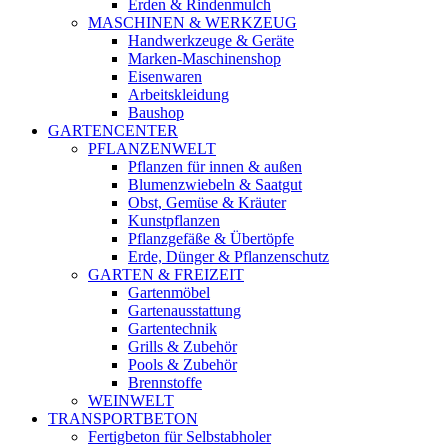
Erden & Rindenmulch
MASCHINEN & WERKZEUG
Handwerkzeuge & Geräte
Marken-Maschinenshop
Eisenwaren
Arbeitskleidung
Baushop
GARTENCENTER
PFLANZENWELT
Pflanzen für innen & außen
Blumenzwiebeln & Saatgut
Obst, Gemüse & Kräuter
Kunstpflanzen
Pflanzgefäße & Übertöpfe
Erde, Dünger & Pflanzenschutz
GARTEN & FREIZEIT
Gartenmöbel
Gartenausstattung
Gartentechnik
Grills & Zubehör
Pools & Zubehör
Brennstoffe
WEINWELT
TRANSPORTBETON
Fertigbeton für Selbstabholer