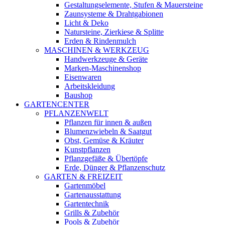
Gestaltungselemente, Stufen & Mauersteine
Zaunsysteme & Drahtgabionen
Licht & Deko
Natursteine, Zierkiese & Splitte
Erden & Rindenmulch
MASCHINEN & WERKZEUG
Handwerkzeuge & Geräte
Marken-Maschinenshop
Eisenwaren
Arbeitskleidung
Baushop
GARTENCENTER
PFLANZENWELT
Pflanzen für innen & außen
Blumenzwiebeln & Saatgut
Obst, Gemüse & Kräuter
Kunstpflanzen
Pflanzgefäße & Übertöpfe
Erde, Dünger & Pflanzenschutz
GARTEN & FREIZEIT
Gartenmöbel
Gartenausstattung
Gartentechnik
Grills & Zubehör
Pools & Zubehör