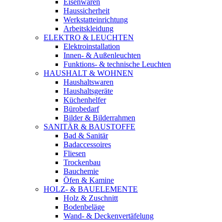
Eisenwaren
Haussicherheit
Werkstatteinrichtung
Arbeitskleidung
ELEKTRO & LEUCHTEN
Elektroinstallation
Innen- & Außenleuchten
Funktions- & technische Leuchten
HAUSHALT & WOHNEN
Haushaltswaren
Haushaltsgeräte
Küchenhelfer
Bürobedarf
Bilder & Bilderrahmen
SANITÄR & BAUSTOFFE
Bad & Sanitär
Badaccessoires
Fliesen
Trockenbau
Bauchemie
Öfen & Kamine
HOLZ- & BAUELEMENTE
Holz & Zuschnitt
Bodenbeläge
Wand- & Deckenvertäfelung