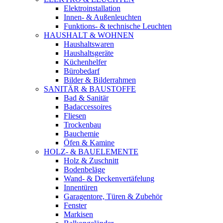
Elektroinstallation
Innen- & Außenleuchten
Funktions- & technische Leuchten
HAUSHALT & WOHNEN
Haushaltswaren
Haushaltsgeräte
Küchenhelfer
Bürobedarf
Bilder & Bilderrahmen
SANITÄR & BAUSTOFFE
Bad & Sanitär
Badaccessoires
Fliesen
Trockenbau
Bauchemie
Öfen & Kamine
HOLZ- & BAUELEMENTE
Holz & Zuschnitt
Bodenbeläge
Wand- & Deckenvertäfelung
Innentüren
Garagentore, Türen & Zubehör
Fenster
Markisen