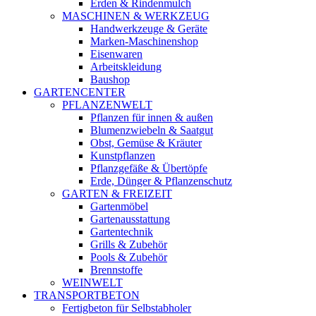
Erden & Rindenmulch
MASCHINEN & WERKZEUG
Handwerkzeuge & Geräte
Marken-Maschinenshop
Eisenwaren
Arbeitskleidung
Baushop
GARTENCENTER
PFLANZENWELT
Pflanzen für innen & außen
Blumenzwiebeln & Saatgut
Obst, Gemüse & Kräuter
Kunstpflanzen
Pflanzgefäße & Übertöpfe
Erde, Dünger & Pflanzenschutz
GARTEN & FREIZEIT
Gartenmöbel
Gartenausstattung
Gartentechnik
Grills & Zubehör
Pools & Zubehör
Brennstoffe
WEINWELT
TRANSPORTBETON
Fertigbeton für Selbstabholer