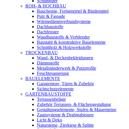
Schüttgüter
ROH- & HOCHBAU
Bauchemie, Fertigmörtel & Bindemittel
Putz & Fassade
Wärmedämmverbundsysteme
Dachbaustoffe
Dachfenster
Wandbaustoffe & Verblender
Baustahl & konstruktive Bauelemente
Schnittholz & Holzwerkstoffe
TROCKENBAU
Wand- & Deckenbekleidungen
Dämmstoffe
Metallständerwerk & Putzprofile
Feuchtesanierung
BAUELEMENTE
Garagentore, Türen & Zubehör
Sichtschutzelemente
GARTENBAUSTOFFE
Terrassenbeläge
Zubehör Terrassen- & Flächengestaltung
Gestaltungselemente, Stufen & Mauersteine
Zaunsysteme & Drahtgabionen
Licht & Deko
Natursteine, Zierkiese & Splitte