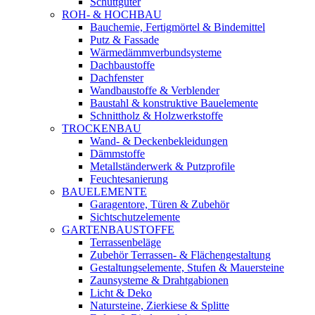
Schüttgüter
ROH- & HOCHBAU
Bauchemie, Fertigmörtel & Bindemittel
Putz & Fassade
Wärmedämmverbundsysteme
Dachbaustoffe
Dachfenster
Wandbaustoffe & Verblender
Baustahl & konstruktive Bauelemente
Schnittholz & Holzwerkstoffe
TROCKENBAU
Wand- & Deckenbekleidungen
Dämmstoffe
Metallständerwerk & Putzprofile
Feuchtesanierung
BAUELEMENTE
Garagentore, Türen & Zubehör
Sichtschutzelemente
GARTENBAUSTOFFE
Terrassenbeläge
Zubehör Terrassen- & Flächengestaltung
Gestaltungselemente, Stufen & Mauersteine
Zaunsysteme & Drahtgabionen
Licht & Deko
Natursteine, Zierkiese & Splitte