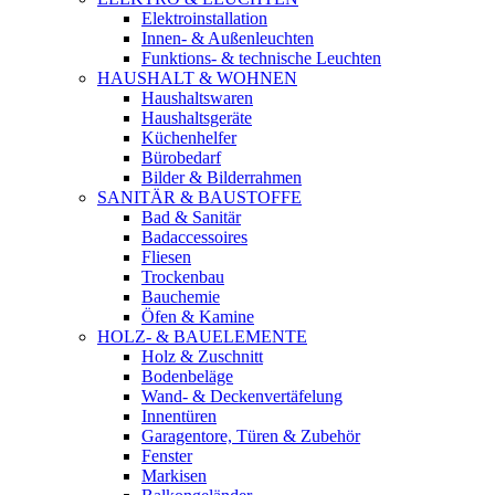
Elektroinstallation
Innen- & Außenleuchten
Funktions- & technische Leuchten
HAUSHALT & WOHNEN
Haushaltswaren
Haushaltsgeräte
Küchenhelfer
Bürobedarf
Bilder & Bilderrahmen
SANITÄR & BAUSTOFFE
Bad & Sanitär
Badaccessoires
Fliesen
Trockenbau
Bauchemie
Öfen & Kamine
HOLZ- & BAUELEMENTE
Holz & Zuschnitt
Bodenbeläge
Wand- & Deckenvertäfelung
Innentüren
Garagentore, Türen & Zubehör
Fenster
Markisen