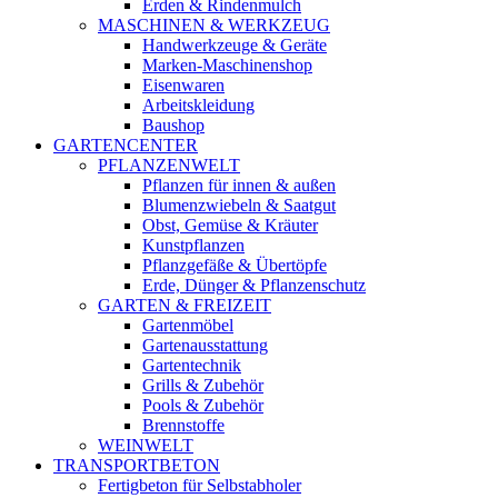
Erden & Rindenmulch
MASCHINEN & WERKZEUG
Handwerkzeuge & Geräte
Marken-Maschinenshop
Eisenwaren
Arbeitskleidung
Baushop
GARTENCENTER
PFLANZENWELT
Pflanzen für innen & außen
Blumenzwiebeln & Saatgut
Obst, Gemüse & Kräuter
Kunstpflanzen
Pflanzgefäße & Übertöpfe
Erde, Dünger & Pflanzenschutz
GARTEN & FREIZEIT
Gartenmöbel
Gartenausstattung
Gartentechnik
Grills & Zubehör
Pools & Zubehör
Brennstoffe
WEINWELT
TRANSPORTBETON
Fertigbeton für Selbstabholer