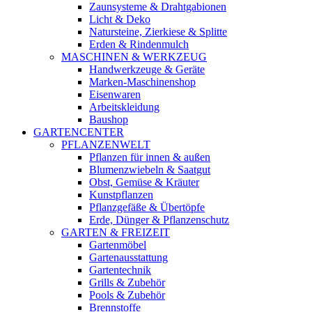
Zaunsysteme & Drahtgabionen
Licht & Deko
Natursteine, Zierkiese & Splitte
Erden & Rindenmulch
MASCHINEN & WERKZEUG
Handwerkzeuge & Geräte
Marken-Maschinenshop
Eisenwaren
Arbeitskleidung
Baushop
GARTENCENTER
PFLANZENWELT
Pflanzen für innen & außen
Blumenzwiebeln & Saatgut
Obst, Gemüse & Kräuter
Kunstpflanzen
Pflanzgefäße & Übertöpfe
Erde, Dünger & Pflanzenschutz
GARTEN & FREIZEIT
Gartenmöbel
Gartenausstattung
Gartentechnik
Grills & Zubehör
Pools & Zubehör
Brennstoffe