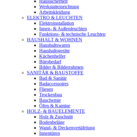
Haussicherheit
Werkstatteinrichtung
Arbeitskleidung
ELEKTRO & LEUCHTEN
Elektroinstallation
Innen- & Außenleuchten
Funktions- & technische Leuchten
HAUSHALT & WOHNEN
Haushaltswaren
Haushaltsgeräte
Küchenhelfer
Bürobedarf
Bilder & Bilderrahmen
SANITÄR & BAUSTOFFE
Bad & Sanitär
Badaccessoires
Fliesen
Trockenbau
Bauchemie
Öfen & Kamine
HOLZ- & BAUELEMENTE
Holz & Zuschnitt
Bodenbeläge
Wand- & Deckenvertäfelung
Innentüren