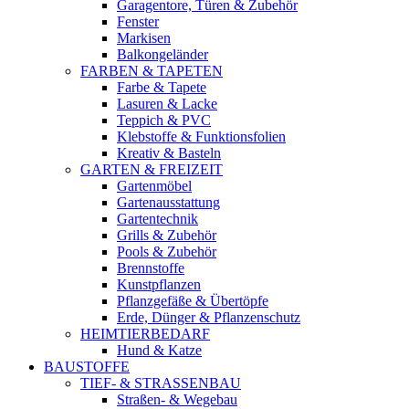
Garagentore, Türen & Zubehör
Fenster
Markisen
Balkongeländer
FARBEN & TAPETEN
Farbe & Tapete
Lasuren & Lacke
Teppich & PVC
Klebstoffe & Funktionsfolien
Kreativ & Basteln
GARTEN & FREIZEIT
Gartenmöbel
Gartenausstattung
Gartentechnik
Grills & Zubehör
Pools & Zubehör
Brennstoffe
Kunstpflanzen
Pflanzgefäße & Übertöpfe
Erde, Dünger & Pflanzenschutz
HEIMTIERBEDARF
Hund & Katze
BAUSTOFFE
TIEF- & STRASSENBAU
Straßen- & Wegebau