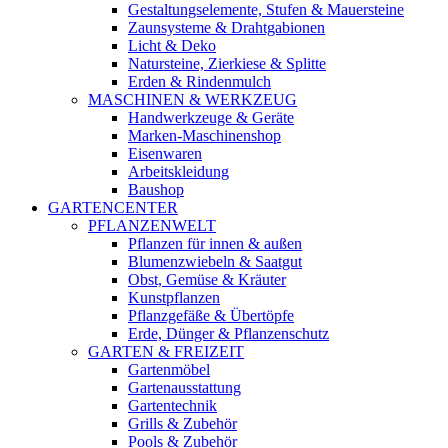
Gestaltungselemente, Stufen & Mauersteine
Zaunsysteme & Drahtgabionen
Licht & Deko
Natursteine, Zierkiese & Splitte
Erden & Rindenmulch
MASCHINEN & WERKZEUG
Handwerkzeuge & Geräte
Marken-Maschinenshop
Eisenwaren
Arbeitskleidung
Baushop
GARTENCENTER
PFLANZENWELT
Pflanzen für innen & außen
Blumenzwiebeln & Saatgut
Obst, Gemüse & Kräuter
Kunstpflanzen
Pflanzgefäße & Übertöpfe
Erde, Dünger & Pflanzenschutz
GARTEN & FREIZEIT
Gartenmöbel
Gartenausstattung
Gartentechnik
Grills & Zubehör
Pools & Zubehör