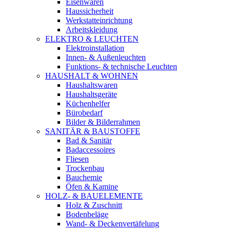
Eisenwaren
Haussicherheit
Werkstatteinrichtung
Arbeitskleidung
ELEKTRO & LEUCHTEN
Elektroinstallation
Innen- & Außenleuchten
Funktions- & technische Leuchten
HAUSHALT & WOHNEN
Haushaltswaren
Haushaltsgeräte
Küchenhelfer
Bürobedarf
Bilder & Bilderrahmen
SANITÄR & BAUSTOFFE
Bad & Sanitär
Badaccessoires
Fliesen
Trockenbau
Bauchemie
Öfen & Kamine
HOLZ- & BAUELEMENTE
Holz & Zuschnitt
Bodenbeläge
Wand- & Deckenvertäfelung