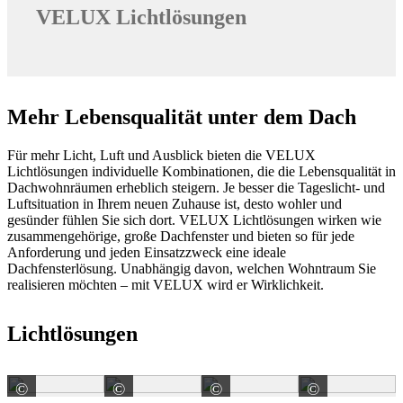
VELUX Lichtlösungen
Mehr Lebensqualität unter dem Dach
Für mehr Licht, Luft und Ausblick bieten die VELUX
Lichtlösungen individuelle Kombinationen, die die Lebensqualität in
Dachwohnräumen erheblich steigern. Je besser die Tageslicht- und
Luftsituation in Ihrem neuen Zuhause ist, desto wohler und
gesünder fühlen Sie sich dort. VELUX Lichtlösungen wirken wie
zusammengehörige, große Dachfenster und bieten so für jede
Anforderung und jeden Einsatzzweck eine ideale
Dachfensterlösung. Unabhängig davon, welchen Wohntraum Sie
realisieren möchten – mit VELUX wird er Wirklichkeit.
Lichtlösungen
©
©
©
©
VELUX Deutschland GmbH
VELUX Deutschland GmbH
VELUX Deutschland G
VELUX 