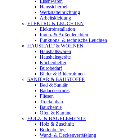
Eisenwaren
Haussicherheit
Werkstatteinrichtung
Arbeitskleidung
ELEKTRO & LEUCHTEN
Elektroinstallation
Innen- & Außenleuchten
Funktions- & technische Leuchten
HAUSHALT & WOHNEN
Haushaltswaren
Haushaltsgeräte
Küchenhelfer
Bürobedarf
Bilder & Bilderrahmen
SANITÄR & BAUSTOFFE
Bad & Sanitär
Badaccessoires
Fliesen
Trockenbau
Bauchemie
Öfen & Kamine
HOLZ- & BAUELEMENTE
Holz & Zuschnitt
Bodenbeläge
Wand- & Deckenvertäfelung