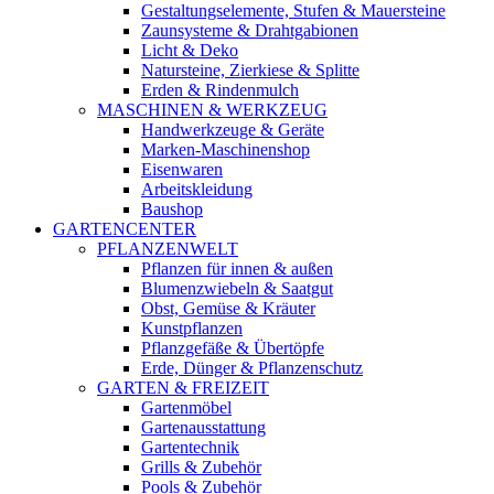
Gestaltungselemente, Stufen & Mauersteine
Zaunsysteme & Drahtgabionen
Licht & Deko
Natursteine, Zierkiese & Splitte
Erden & Rindenmulch
MASCHINEN & WERKZEUG
Handwerkzeuge & Geräte
Marken-Maschinenshop
Eisenwaren
Arbeitskleidung
Baushop
GARTENCENTER
PFLANZENWELT
Pflanzen für innen & außen
Blumenzwiebeln & Saatgut
Obst, Gemüse & Kräuter
Kunstpflanzen
Pflanzgefäße & Übertöpfe
Erde, Dünger & Pflanzenschutz
GARTEN & FREIZEIT
Gartenmöbel
Gartenausstattung
Gartentechnik
Grills & Zubehör
Pools & Zubehör