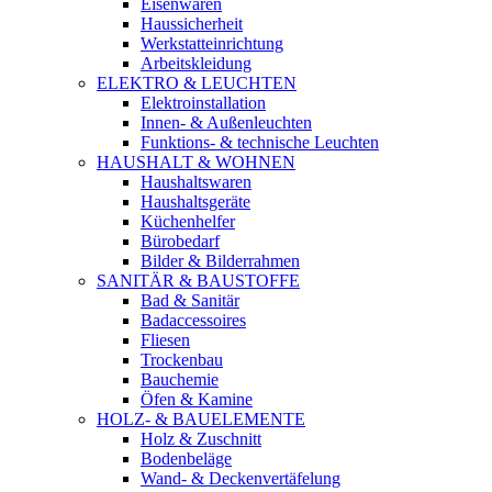
Eisenwaren
Haussicherheit
Werkstatteinrichtung
Arbeitskleidung
ELEKTRO & LEUCHTEN
Elektroinstallation
Innen- & Außenleuchten
Funktions- & technische Leuchten
HAUSHALT & WOHNEN
Haushaltswaren
Haushaltsgeräte
Küchenhelfer
Bürobedarf
Bilder & Bilderrahmen
SANITÄR & BAUSTOFFE
Bad & Sanitär
Badaccessoires
Fliesen
Trockenbau
Bauchemie
Öfen & Kamine
HOLZ- & BAUELEMENTE
Holz & Zuschnitt
Bodenbeläge
Wand- & Deckenvertäfelung