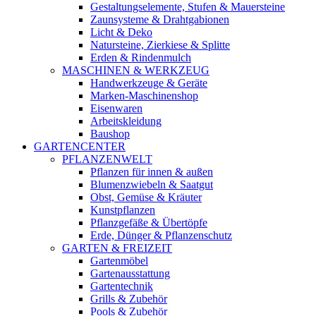
Gestaltungselemente, Stufen & Mauersteine
Zaunsysteme & Drahtgabionen
Licht & Deko
Natursteine, Zierkiese & Splitte
Erden & Rindenmulch
MASCHINEN & WERKZEUG
Handwerkzeuge & Geräte
Marken-Maschinenshop
Eisenwaren
Arbeitskleidung
Baushop
GARTENCENTER
PFLANZENWELT
Pflanzen für innen & außen
Blumenzwiebeln & Saatgut
Obst, Gemüse & Kräuter
Kunstpflanzen
Pflanzgefäße & Übertöpfe
Erde, Dünger & Pflanzenschutz
GARTEN & FREIZEIT
Gartenmöbel
Gartenausstattung
Gartentechnik
Grills & Zubehör
Pools & Zubehör